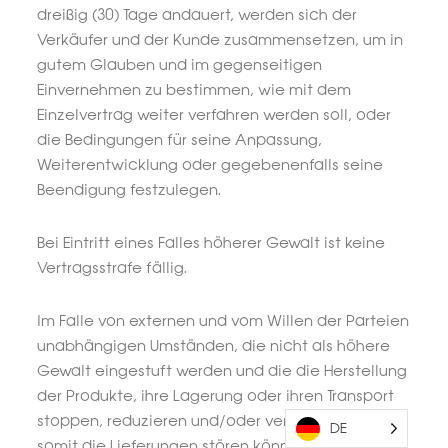
dreißig (30) Tage andauert, werden sich der
Verkäufer und der Kunde zusammensetzen, um in
gutem Glauben und im gegenseitigen
Einvernehmen zu bestimmen, wie mit dem
Einzelvertrag weiter verfahren werden soll, oder
die Bedingungen für seine Anpassung,
Weiterentwicklung oder gegebenenfalls seine
Beendigung festzulegen.
Bei Eintritt eines Falles höherer Gewalt ist keine
Vertragsstrafe fällig.
Im Falle von externen und vom Willen der Parteien
unabhängigen Umständen, die nicht als höhere
Gewalt eingestuft werden und die die Herstellung
der Produkte, ihre Lagerung oder ihren Transport
stoppen, reduzieren und/oder verzögern und
DE
somit die Lieferungen stören können, kann eine