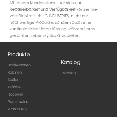
Mit einem Kundendienst, der sich auf
Reparierbarkeit und Verfügbarkeit
konzentriert,
verpflichtet sich LG INDUSTRIES, nicht nur
hochwertige Produkte, sondern auch eine
kontinuierliche Unterstützung während ihres
gesamten Lebenszyklus anzubieten.
Produkte
Katalog
Badewannen
Kabinen
Katalog
Spülen
Wände
Receiver
Pares-bains
Armaturen