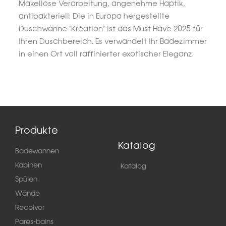
Makellose Verarbeitung, angenehme Haptik,
antibakteriell: Die in Europa hergestellte
Duschwanne "Kréation" ist das Must Have 2025 für
Ihren Duschbereich. Es verwandelt Ihr Badezimmer
in einen Ort voll raffinierter exotischer Eleganz.
Produkte
Katalog
Badewannen
Kabinen
Katalog
Spülen
Wände
Receiver
Pares-bains