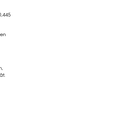
0,445
ken
n,
ät.