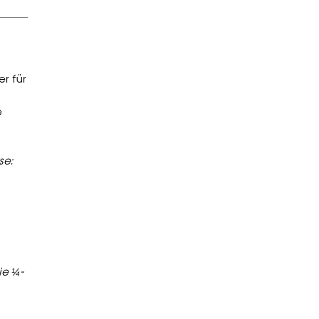
er für
e
se:
ie ¼-