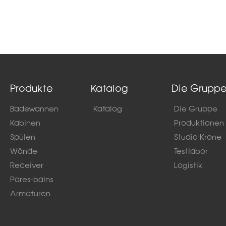
Produkte
Katalog
Die Grupp
Badewannen
Katalog
Die Gruppe
Kabinen
Produktionen
Spülen
Studio Krone
Wände
Testlabor
Receiver
Logistik
Pares-bains
Armaturen