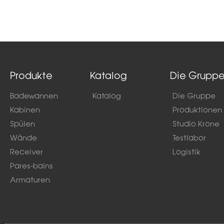
Produkte
Katalog
Die Grupp
Badewannen
Katalog
Die Gruppe
Kabinen
Produktionen
Spülen
Studio Krone
Wände
Testlabor
Receiver
Logistik
Pares-bains
Armaturen