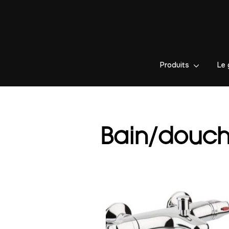
Produits
Le 
Bain/douc