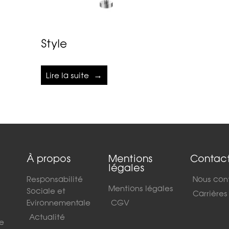
Style
Lire la suite
À propos
Mentions
Contac
légales
Responsabilité
Nous con
Mentions légales
Sociale et
Carrières
Evironnementale
CGV
Actualité
de