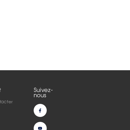
t
Suivez-
nous
tacter