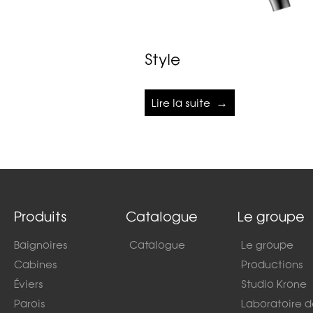
Style
Lire la suite
Produits
Catalogue
Le groupe
Baignoires
Catalogue
Le groupe
Cabines
Productions
Éviers
Studio Krone
Parois
Laboratoire 