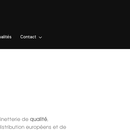
alités
Contact
inetterie de
qualité
,
istribution européens et de