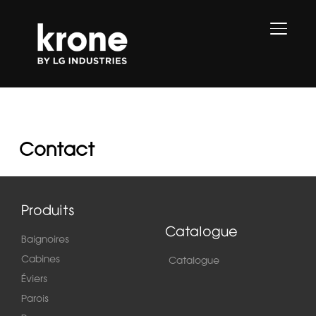
PERMU
Contact
Produits
Catalogue
Baignoires
Cabines
Catalogue
Éviers
Parois