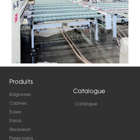
Produits
Catalogue
Baignoires
Cabines
Catalogue
Éviers
Parois
Receveurs
Pares-bains