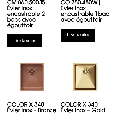
CM 860.500.15 |
CO 780.480W |
Évier Inox
Évier Inox
encastrable 2
encastrable 1 bac
bacs avec
avec égouttoir
égouttoir
Lire la suite
Lire la suite
COLOR X 340 |
COLOR X 340 |
Évier Inox – Bronze
Évier Inox – Gold