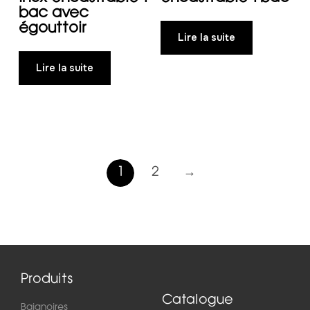
bac avec
égouttoir
Lire la suite
Lire la suite
1
2
→
Produits
Catalogue
Baignoires