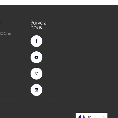
t
Suivez-
nous
tacter
FR