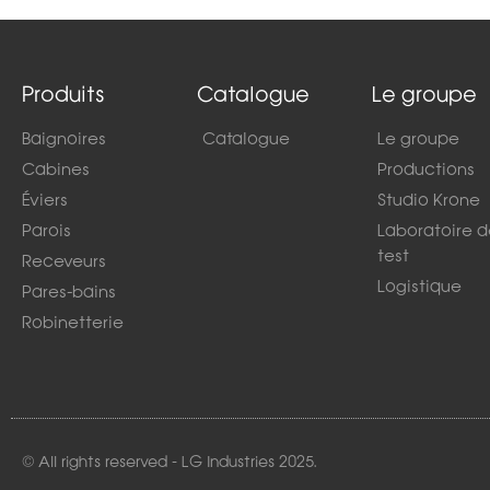
Produits
Catalogue
Le groupe
Baignoires
Catalogue
Le groupe
Cabines
Productions
Éviers
Studio Krone
Parois
Laboratoire 
test
Receveurs
Logistique
Pares-bains
Robinetterie
© All rights reserved - LG Industries 2025.