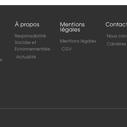
À propos
Mentions
Contac
légales
Responsabilité
Nous con
Mentions légales
Sociale et
Carrières
Evironnementale
CGV
Actualité
de