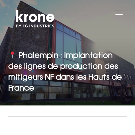
PERMU
Phalempin : Implantation
des lignes de production des
mitigeurs NF dans les Hauts de
France