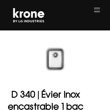
PERMU
D 340 | Évier Inox
encastrable 1 bac