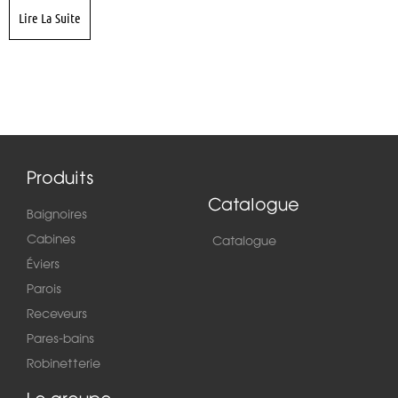
Lire La Suite
Produits
Catalogue
Baignoires
Cabines
Catalogue
Éviers
Parois
Receveurs
Pares-bains
Robinetterie