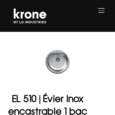
PERMU
EL 510 | Évier Inox
encastrable 1 bac