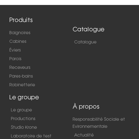
Produits
Catalogue
Baignoires
Cabines
Catalogue
Éviers
Parois
Receveurs
Pares-bains
Robinetterie
Le groupe
À propos
Le groupe
Productions
Responsabilité Sociale et
Evironnementale
Studio Krone
Actualité
Laboratoire de test