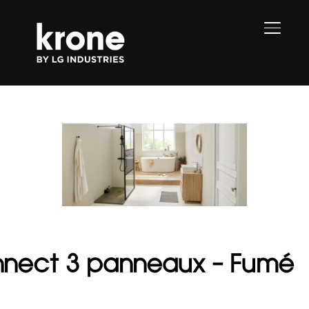
PERMU
nnect 3 panneaux – Fumé