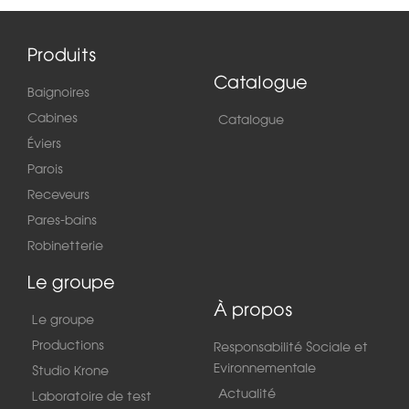
Produits
Catalogue
Baignoires
Cabines
Catalogue
Éviers
Parois
Receveurs
Pares-bains
Robinetterie
Le groupe
À propos
Le groupe
Productions
Responsabilité Sociale et
Evironnementale
Studio Krone
Actualité
Laboratoire de test