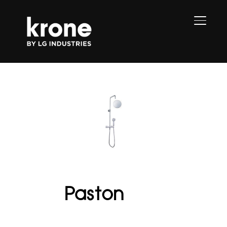
PERMU
Paston