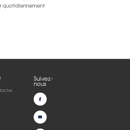
er quotidiennement
t
Suivez-
nous
tacter