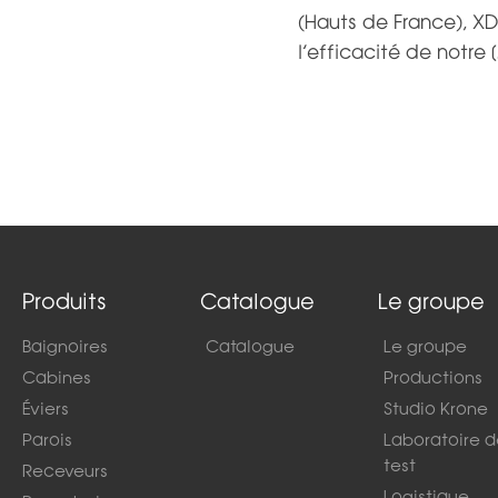
(Hauts de France), 
l’efficacité de notre [
Produits
Catalogue
Le groupe
Baignoires
Catalogue
Le groupe
Cabines
Productions
Éviers
Studio Krone
Parois
Laboratoire 
test
Receveurs
Logistique