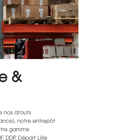
te &
e nos atouts
rance), notre entrepôt
votre gamme
, DDP, Départ Lille