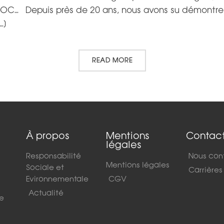
XDOC… Depuis près de 20 ans, nous avons su démontr
…]
READ MORE
À propos
Mentions
Contac
légales
Responsabilité
Nous con
Mentions légales
Sociale et
Carrières
Evironnementale
CGV
Actualité
de