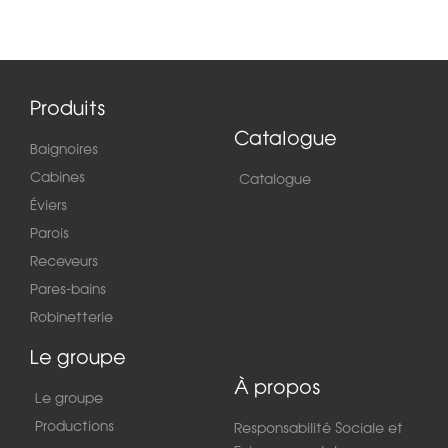
Produits
Catalogue
Baignoires
Cabines
Catalogue
Éviers
Parois
Receveurs
Pares-bains
Robinetterie
Le groupe
À propos
Le groupe
Productions
Responsabilité Sociale et