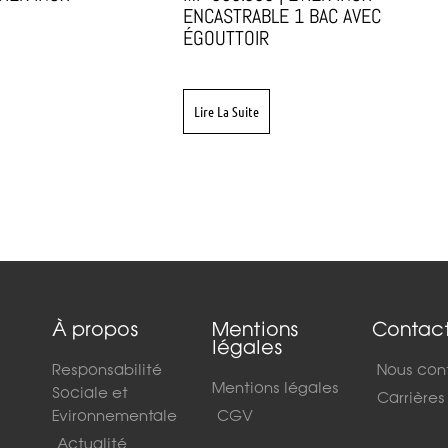
ENCASTRABLE 1 BAC AVEC
ÉGOUTTOIR
Lire La Suite
À propos
Mentions
Contac
légales
Responsabilité
Nous con
Mentions légales
Sociale et
Carrières
Evironnementale
CGV
Actualité