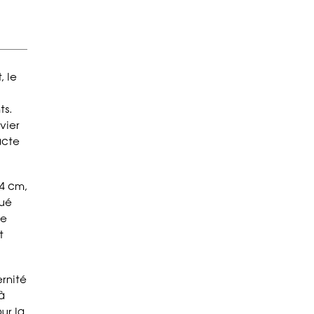
, le
ts.
vier
acte
14 cm,
qué
ne
t
ernité
à
ur la