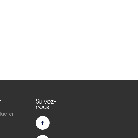
t
Suivez-
nous
tacter