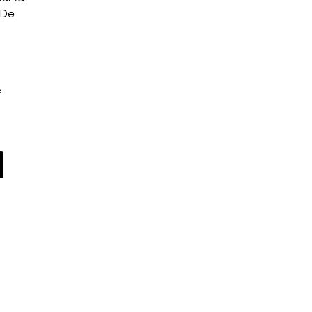
. De
e