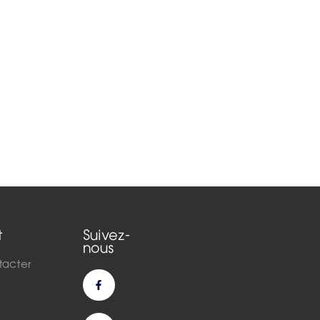
t
Suivez-
nous
tacter