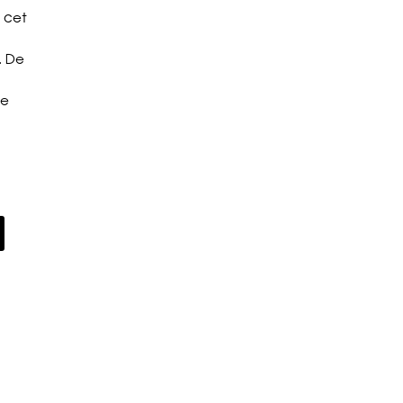
 cet
. De
re