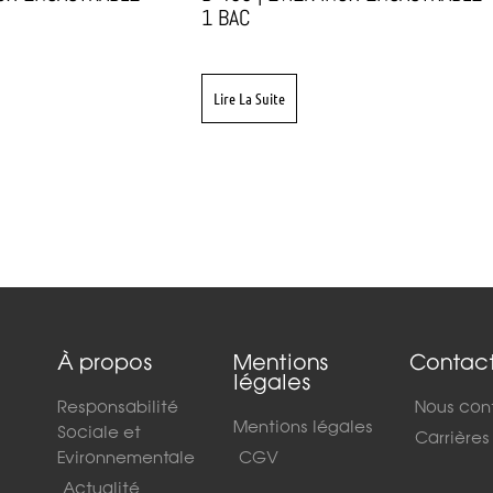
1 BAC
Lire La Suite
À propos
Mentions
Contac
légales
Responsabilité
Nous con
Mentions légales
Sociale et
Carrières
Evironnementale
CGV
Actualité