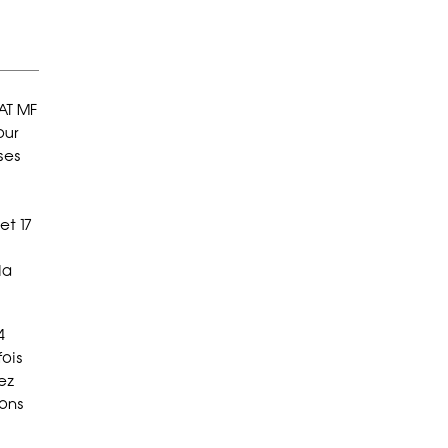
AT MF
our
ses
et 17
la
4
fois
vez
ions