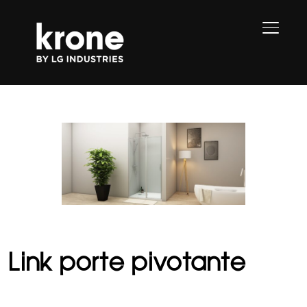
PERMU
Link porte pivotante