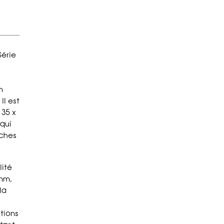
Série
n
Il est
 35 x
 qui
âches
lité
 mm,
la
tions