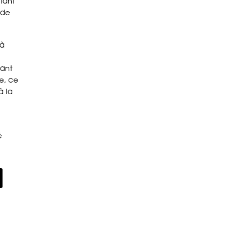
ttant
 de
 à
iant
le, ce
à la
é