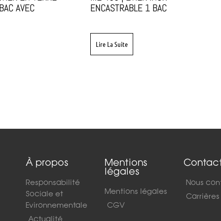
BAC AVEC
ENCASTRABLE 1 BAC
Lire La Suite
À propos
Mentions
Contac
légales
Responsabilité
Nous con
Mentions légales
Sociale et
Carrières
Evironnementale
CGV
Actualité