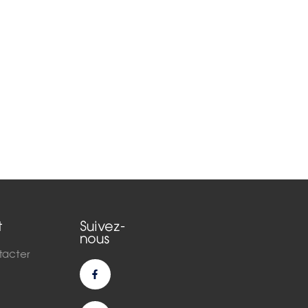
t
Suivez-
nous
tacter