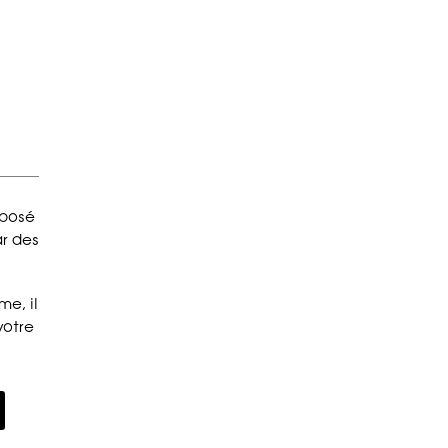
mposé
ar des
me, il
votre