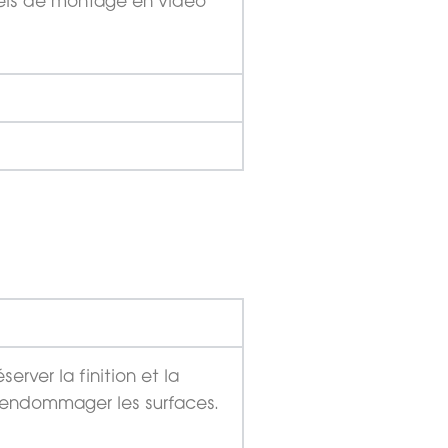
riels de montage en vidéo
rver la finition et la
 d’endommager les surfaces.