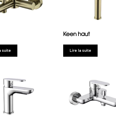
Keen haut
a suite
Lire la suite