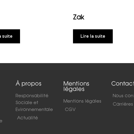
Zak
a suite
Lire la suite
À propos
Mentions
Contac
légales
Responsabilité
Nous con
Mentions légales
Sociale et
Carrières
Evironnementale
CGV
Actualité
de