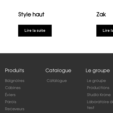
Style haut
Zak
Lire la suite
Lire l
Produits
Catalogue
Le groupe
Baignoires
Catalogue
Le groupe
Cabines
Productions
Éviers
Studio Krone
Parois
Laboratoire 
test
Receveurs