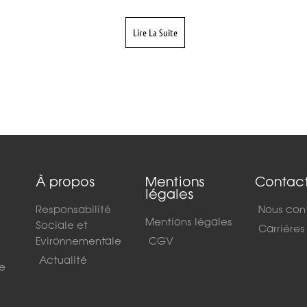
Lire La Suite
À propos
Mentions
Contac
légales
Responsabilité
Nous con
Mentions légales
Sociale et
Carrières
Evironnementale
CGV
Actualité
de