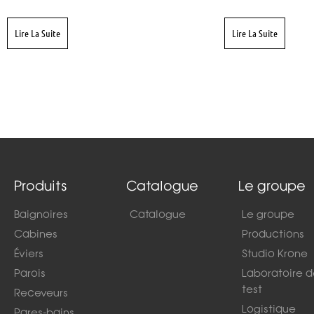
Lire La Suite
Lire La Suite
Produits
Catalogue
Le groupe
Baignoires
Catalogue
Le groupe
Cabines
Productions
Éviers
Studio Krone
Parois
Laboratoire 
test
Receveurs
Logistique
Pares-bains