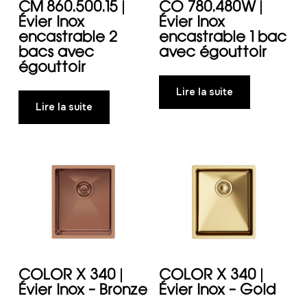
CM 860.500.15 |
CO 780.480W |
Évier Inox
Évier Inox
encastrable 2
encastrable 1 bac
bacs avec
avec égouttoir
égouttoir
Lire la suite
Lire la suite
COLOR X 340 |
COLOR X 340 |
Évier Inox – Bronze
Évier Inox – Gold