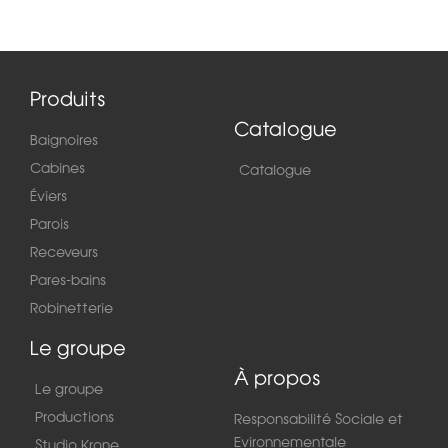
Produits
Catalogue
Baignoires
Cabines
Catalogue
Éviers
Parois
Receveurs
Pares-bains
Robinetterie
Le groupe
À propos
Le groupe
Productions
Responsabilité Sociale et
Evironnementale
Studio Krone